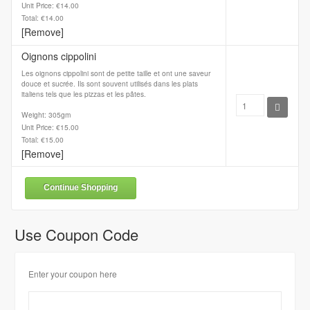
Unit Price: €14.00
Total: €14.00
[Remove]
Oignons cippolini
Les oignons cippolini sont de petite taille et ont une saveur
douce et sucrée. Ils sont souvent utilisés dans les plats
italiens tels que les pizzas et les pâtes.
Weight: 305gm
Unit Price: €15.00
Total: €15.00
[Remove]
Continue Shopping
Use Coupon Code
Enter your coupon here