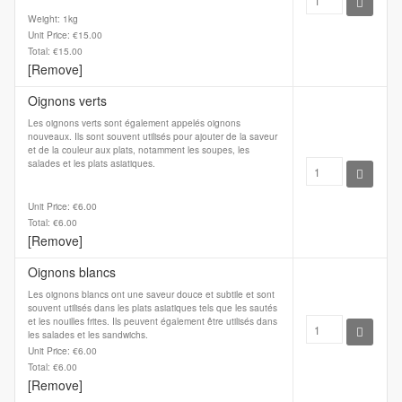
Weight: 1kg
Unit Price: €15.00
Total: €15.00
[Remove]
Oignons verts
Les oignons verts sont également appelés oignons
nouveaux. Ils sont souvent utilisés pour ajouter de la saveur
et de la couleur aux plats, notamment les soupes, les
salades et les plats asiatiques.
Unit Price: €6.00
Total: €6.00
[Remove]
Oignons blancs
Les oignons blancs ont une saveur douce et subtile et sont
souvent utilisés dans les plats asiatiques tels que les sautés
et les nouilles frites. Ils peuvent également être utilisés dans
les salades et les sandwichs.
Unit Price: €6.00
Total: €6.00
[Remove]