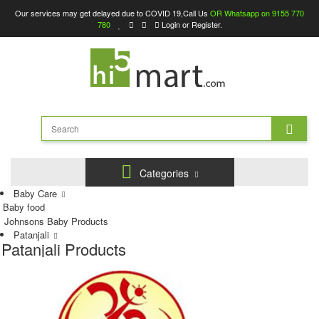
Our services may get delayed due to COVID 19,Call Us
OR Whatsapp on 9155 770
780
Login
or
Register
.
Categories
Baby Care
Baby food
Johnsons Baby Products
Patanjali
Patanjali Products