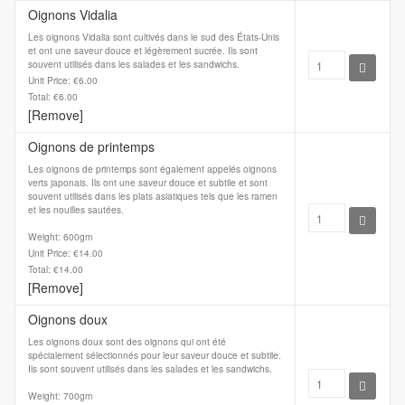
Oignons Vidalia
Les oignons Vidalia sont cultivés dans le sud des États-Unis
et ont une saveur douce et légèrement sucrée. Ils sont
souvent utilisés dans les salades et les sandwichs.
Unit Price: €6.00
Total: €6.00
[Remove]
Oignons de printemps
Les oignons de printemps sont également appelés oignons
verts japonais. Ils ont une saveur douce et subtile et sont
souvent utilisés dans les plats asiatiques tels que les ramen
et les nouilles sautées.
Weight: 600gm
Unit Price: €14.00
Total: €14.00
[Remove]
Oignons doux
Les oignons doux sont des oignons qui ont été
spécialement sélectionnés pour leur saveur douce et subtile.
Ils sont souvent utilisés dans les salades et les sandwichs.
Weight: 700gm